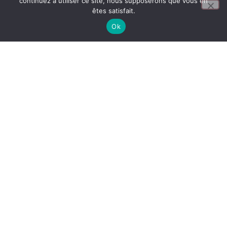
continuez à utiliser ce site, nous supposerons que vous en
êtes satisfait.
Ok
EN SAVOIR +
BAC PRO
EN SAVOIR +