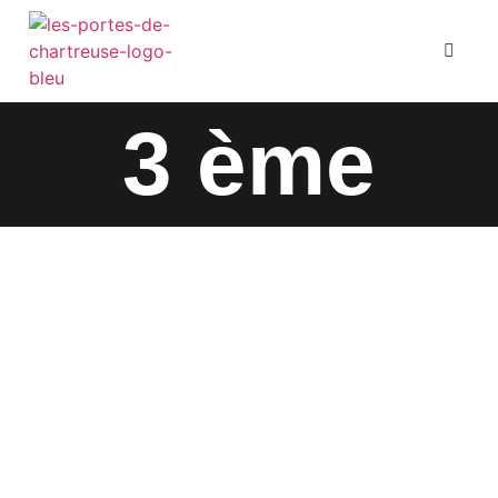
Présentation
3 ème
Nos formations
La vie au lycée
L’ouverture
Actualités
E-shop
Contact