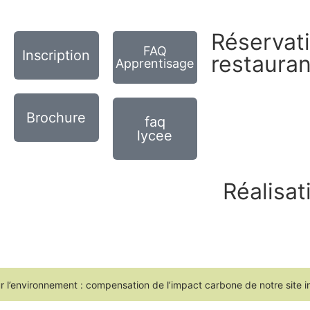
Réservat
FAQ
Inscription
restauran
Apprentisage
Brochure
faq
lycee
Réalisat
 l’environnement : compensation de l’impact carbone de notre site i