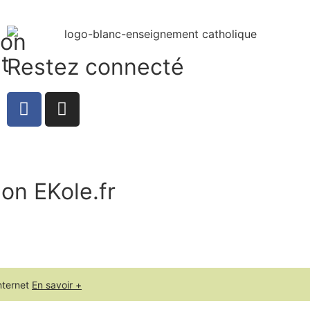
ion
t
Restez connecté
ion EKole.fr
nternet
En savoir +