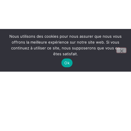
Nous utilisons des cookies pour nous assurer que nous vous
offrons la meilleure expérience sur notre site web. Si vous
continuez à utiliser ce site, nous supposerons que vous en
êtes satisfait.
Ok
La mobilité des élèves, pour des stages
professionnels à l’étranger, est possible dans notre
lycée grâce au programme européen
ERASMUS+
.
Ces stages de trois semaines permettront à certains
élèves d’exercer leur métier et d’acquérir de nouvelles
compétences au sein d’une entreprise, dans l’un des
pays européens partenaires (Allemagne, Croatie,
Espagne, Finlande, Hongrie, Irlande du Sud).