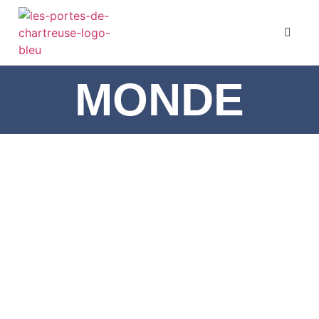
Présentation
MONDE
Nos formations
La vie au lycée
L’ouverture
Actualités
E-shop
Contact