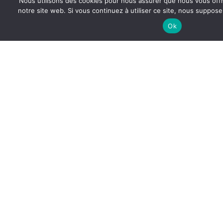
Nous utilisons des cookies pour nous assurer que nous vous offr
notre site web. Si vous continuez à utiliser ce site, nous suppose
Ok
AU CAMBODGE, UNE AVENTURE HUMAINE ET
CULINAIRE
Au Cambodge, une aventure humaine et culinaire Après des
mois de préparation, les élèves de TMHR2 ont enfin posé le