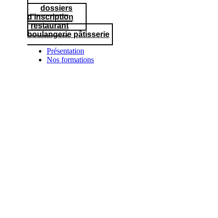
Aller
dossiers
au
d'inscription
contenu
restaurant
boulangerie pâtisserie
Présentation
Nos formations