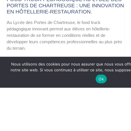
PORTES DE CHARTREUSE : UNE INNOVATION
EN HÔTELLERIE-RESTAURATION.
Au Lycée des Portes de Chartreuse, le food truck
pédagogique innovant permet aux élèves en hôtellerie-
restauration de se former en conditions réelles et de
développer leurs compétences professionnelles au plus près
du terrain.
Nous utilisons des cookies pour nous assurer que nous vous offr
LES ÉLÈVES DE TERMINALE BAC PRO
notre site web. Si vous continuez à utiliser ce site, nous suppose
HÔTELLERIE AU SALON INTERNATIONAL
MOUNTAIN PLANET À GRENOBLE
Ok
Les élèves du lycée Les Portes de Chartreuse au salon
Mountain Planet Les élèves de Terminale Bac Pro Hôtellerie
du