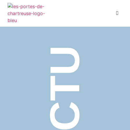
Présentation
Nos formations
ACTU
La vie au lycée
L’ouverture
Actualités
E-shop
Contact